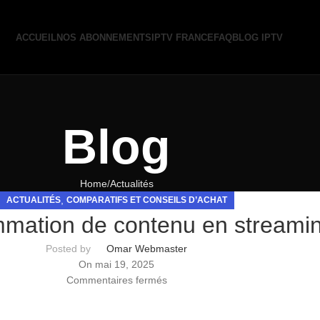
ACCUEIL
NOS ABONNEMENTS
IPTV FRANCE
FAQ
BLOG IPTV
Blog
Home
Actualités
,
ACTUALITÉS
COMPARATIFS ET CONSEILS D’ACHAT
mation de contenu en streami
Posted by
Omar Webmaster
On mai 19, 2025
Commentaires fermés