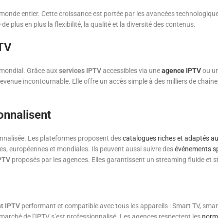
de entier. Cette croissance est portée par les avancées technologiques 
e plus en plus la flexibilité, la qualité et la diversité des contenus.
PTV
t mondial. Grâce aux
services IPTV
accessibles via une
agence IPTV
ou u
evenue incontournable. Elle offre un accès simple à des milliers de chaîne
onnalisent
onnalisée. Les plateformes proposent des
catalogues riches et adaptés a
es, européennes et mondiales. Ils peuvent aussi suivre des
événements spo
IPTV
proposés par les agences. Elles garantissent un streaming fluide et s
t IPTV
performant et compatible avec tous les appareils : Smart TV, sma
le marché de l’IPTV s’est professionnalisé. Les agences respectent les
norm