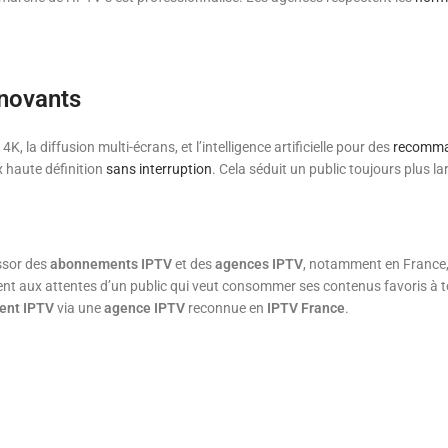
nnovants
 la diffusion multi-écrans, et l’intelligence artificielle pour des
recomma
 haute définition
sans interruption
. Cela séduit un public toujours plus la
ssor des
abonnements IPTV
et des
agences IPTV
, notamment en France
dent aux attentes d’un public qui veut consommer ses contenus favoris à t
ent IPTV
via une
agence IPTV
reconnue en
IPTV France
.