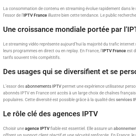
La consommation de contenu en streaming évolue rapidement dans le mon
l’essor de l’
IPTV France
illustre bien cette tendance. Le public recherche d
Une croissance mondiale portée par l’I
Le streaming vidéo représente aujourd’hui la majorité du trafic interne
leurs programmes en direct ou en replay. En France, l’
IPTV France
est d
tarifs souvent très compétitifs.
Des usages qui se diversifient et se pers
L’essor des
abonnements IPTV
permet une expérience utilisateur pers
abonnés IPTV en France ont accès à un large choix de chaînes français
populaires. Cette diversité est possible grâce à la qualité des
services 
Le rôle clé des agences IPTV
Choisir une
agence IPTV
fiable est essentiel. Elle assure un
abonnemen
offrent un support client réactif et une sécurité renforcée. En France, 