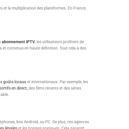
et la multiplication des plateformes. En France,
n
abonnement IPTV
, les utilisateurs profitent de
s et contenus en haute définition. Tout cela à des
ux goûts locaux
et internationaux. Par exemple, les
rtifs en direct,
des films récents et des séries
table.
rtphones, box Android, ou PC. De plus, ces agences
es légales
et les bonnes pratiques. Cela garantit