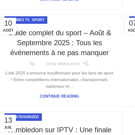
,
CHAINES TV
SPORT
G
10
0
AOÛT
AO
Guide complet du sport – Août &
Septembre 2025 : Tous les
événements à ne pas manquer
By
Omar Webmaster
L’été 2025 s’annonce bouillonnant pour les fans de sport
! Entre compétitions internationales, championnats
nationaux et...
CONTINUE READING
UNCATEGORIZED
13
JUIL
Wimbledon sur IPTV : Une finale