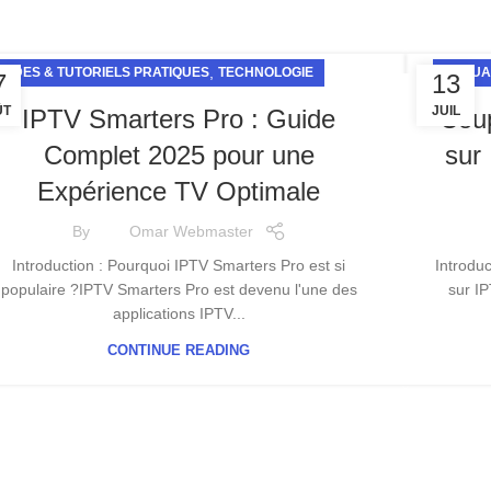
,
UIDES & TUTORIELS PRATIQUES
TECHNOLOGIE
ACTUA
7
13
ÛT
JUIL
IPTV Smarters Pro : Guide
Cou
Complet 2025 pour une
sur
Expérience TV Optimale
By
Omar Webmaster
Introduction : Pourquoi IPTV Smarters Pro est si
Introdu
populaire ?IPTV Smarters Pro est devenu l'une des
sur I
applications IPTV...
CONTINUE READING