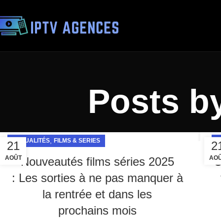
Posts b
,
ACTUALITÉS
FILMS & SERIES
A
21
2
AOÛT
AO
Nouveautés films séries 2025
C
: Les sorties à ne pas manquer à
la rentrée et dans les
prochains mois