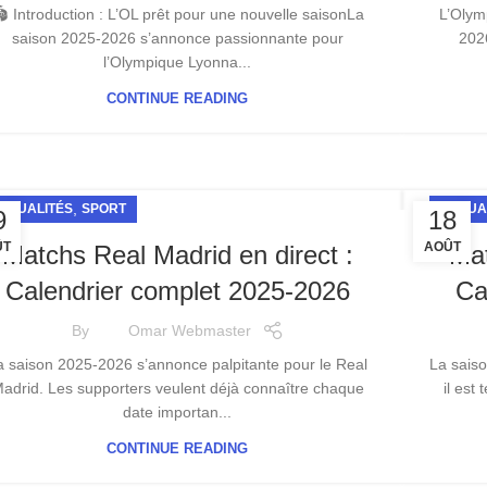
️ Introduction : L’OL prêt pour une nouvelle saisonLa
L’Olym
saison 2025-2026 s’annonce passionnante pour
202
l’Olympique Lyonna...
CONTINUE READING
,
CTUALITÉS
SPORT
ACTUA
9
18
ÛT
AOÛT
Matchs Real Madrid en direct :
Mat
Calendrier complet 2025-2026
Ca
By
Omar Webmaster
a saison 2025-2026 s’annonce palpitante pour le Real
La sais
adrid. Les supporters veulent déjà connaître chaque
il est
date importan...
CONTINUE READING