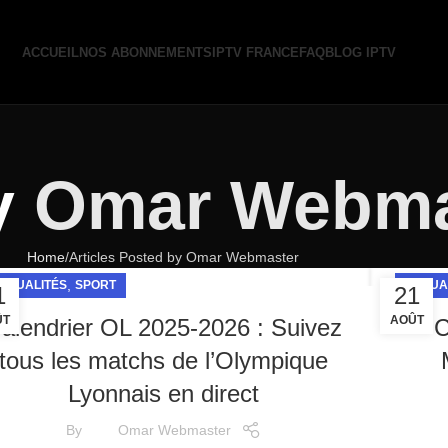
ACCUEIL
NOS ABONNEMENTS
IPTV FRANCE
FAQ
BLOG IPTV
y
Omar Webma
Home
Articles Posted by Omar Webmaster
,
CTUALITÉS
SPORT
ACTUA
1
21
ÛT
AOÛT
alendrier OL 2025-2026 : Suivez
C
tous les matchs de l’Olympique
Lyonnais en direct
By
Omar Webmaster