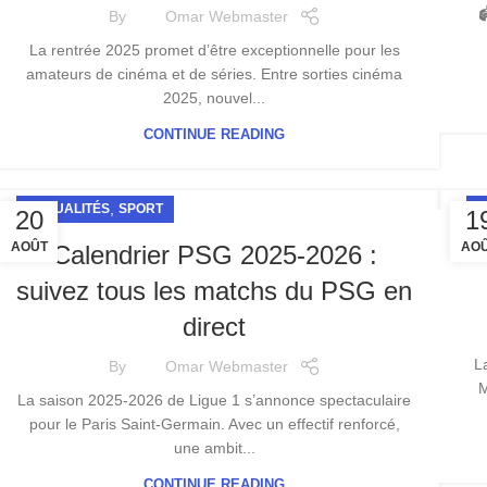

By
Omar Webmaster
La rentrée 2025 promet d’être exceptionnelle pour les
amateurs de cinéma et de séries. Entre sorties cinéma
2025, nouvel...
CONTINUE READING
,
ACTUALITÉS
SPORT
A
20
1
AOÛT
AO
Calendrier PSG 2025-2026 :
suivez tous les matchs du PSG en
direct
L
By
Omar Webmaster
M
La saison 2025-2026 de Ligue 1 s’annonce spectaculaire
pour le Paris Saint-Germain. Avec un effectif renforcé,
une ambit...
CONTINUE READING