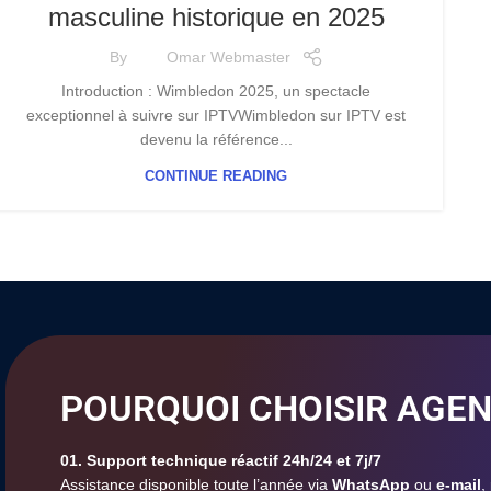
masculine historique en 2025
By
Omar Webmaster
Introduction : Wimbledon 2025, un spectacle
exceptionnel à suivre sur IPTVWimbledon sur IPTV est
devenu la référence...
CONTINUE READING
POURQUOI CHOISIR AGEN
01. Support technique réactif 24h/24 et 7j/7
Assistance disponible toute l’année via
WhatsApp
ou
e-mail
,