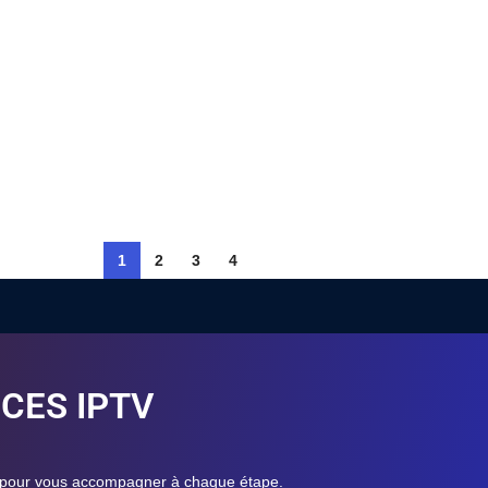
1
2
3
4
CES IPTV
 pour vous accompagner à chaque étape.