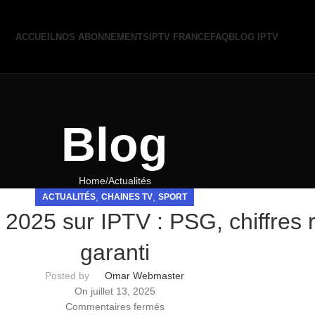
ACCUEIL
NOS ABONNEMENTS
IPTV FRANCE
FAQ
BLOG IPTV
Blog
Home
Actualités
,
,
ACTUALITÉS
CHAINES TV
SPORT
025 sur IPTV : PSG, chiffres r
garanti
Posted by
Omar Webmaster
On juillet 13, 2025
Commentaires fermés