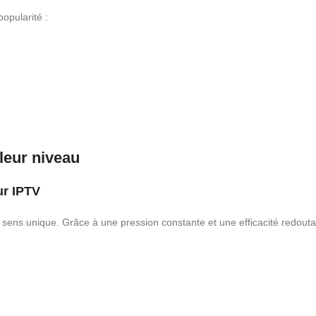
popularité :
lleur niveau
ur IPTV
ens unique. Grâce à une pression constante et une efficacité redoutab