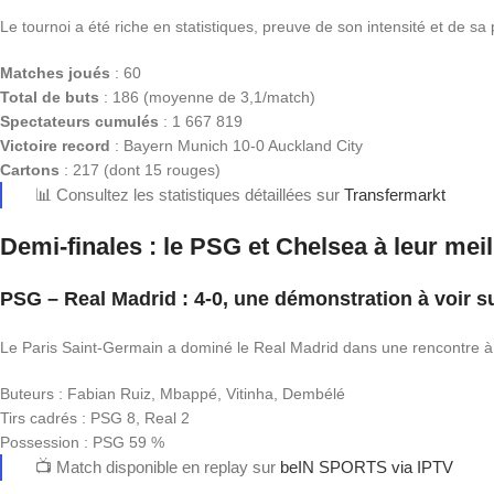
Le tournoi a été riche en statistiques, preuve de son intensité et de sa 
Matches joués
: 60
Total de buts
: 186 (moyenne de 3,1/match)
Spectateurs cumulés
: 1 667 819
Victoire record
: Bayern Munich 10-0 Auckland City
Cartons
: 217 (dont 15 rouges)
📊 Consultez les statistiques détaillées sur
Transfermarkt
Demi-finales : le PSG et Chelsea à leur mei
PSG – Real Madrid : 4-0, une démonstration à voir s
Le Paris Saint-Germain a dominé le Real Madrid dans une rencontre à s
Buteurs : Fabian Ruiz, Mbappé, Vitinha, Dembélé
Tirs cadrés : PSG 8, Real 2
Possession : PSG 59 %
📺 Match disponible en replay sur
beIN SPORTS via IPTV