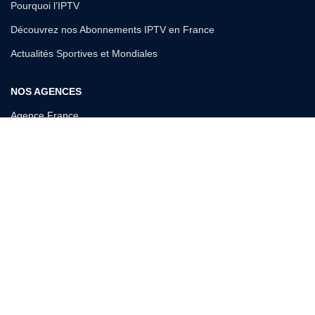
Pourquoi l’IPTV
Découvrez nos Abonnements IPTV en France
Actualités Sportives et Mondiales
NOS AGENCES
Agence France
Agence Belgique
RÈGLEMENTATIONS – CGV, CGU & CONFIDENTIALITÉ
Conditions Générales de Vente (CGV)
Politique de confidentialité (RGPD)
Mentions légales
Conditions Générales d’Utilisation (CGU)
Annonce officielle