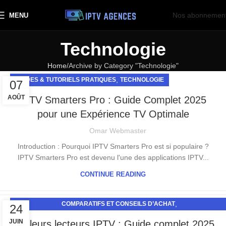
Nos abonnemen
MENU
Technologie
Home
Archive by Category "Technologie"
,
GUIDES & TUTORIELS PRATIQUES
TECHNOLOGIE
07
AOÛT
IPTV Smarters Pro : Guide Complet 2025
pour une Expérience TV Optimale
Omar Webmaster
Introduction : Pourquoi IPTV Smarters Pro est si populaire ?
IPTV Smarters Pro est devenu l'une des applications IPTV...
CONTINUE READING
,
COMPARATIFS ET CONSEILS D’ACHAT
24
,
GUIDES & TUTORIELS PRATIQUES
TECHNOLOGIE
JUIN
Meilleurs lecteurs IPTV : Guide complet 2025