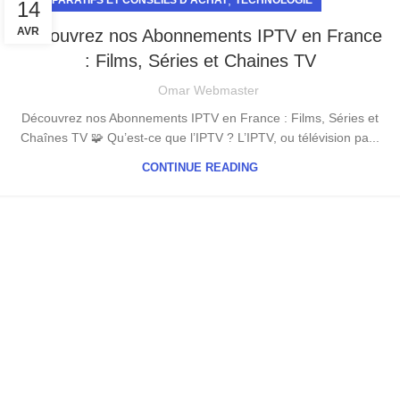
,
COMPARATIFS ET CONSEILS D’ACHAT
TECHNOLOGIE
14
AVR
Découvrez nos Abonnements IPTV en France
: Films, Séries et Chaines TV
Omar Webmaster
Découvrez nos Abonnements IPTV en France : Films, Séries et
Chaînes TV 🧩 Qu’est-ce que l’IPTV ? L’IPTV, ou télévision pa...
CONTINUE READING