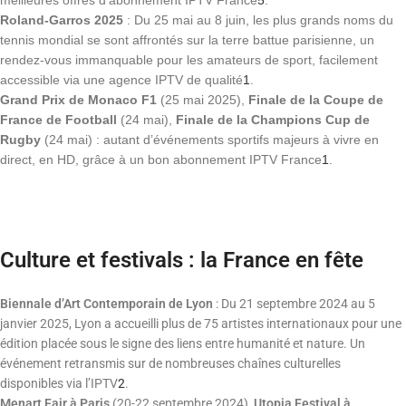
meilleures offres d’abonnement IPTV France
5
.
Roland-Garros 2025
: Du 25 mai au 8 juin, les plus grands noms du
tennis mondial se sont affrontés sur la terre battue parisienne, un
rendez-vous immanquable pour les amateurs de sport, facilement
accessible via une agence IPTV de qualité
1
.
Grand Prix de Monaco F1
(25 mai 2025),
Finale de la Coupe de
France de Football
(24 mai),
Finale de la Champions Cup de
Rugby
(24 mai) : autant d’événements sportifs majeurs à vivre en
direct, en HD, grâce à un bon abonnement IPTV France
1
.
Culture et festivals : la France en fête
Biennale d’Art Contemporain de Lyon
: Du 21 septembre 2024 au 5
janvier 2025, Lyon a accueilli plus de 75 artistes internationaux pour une
édition placée sous le signe des liens entre humanité et nature. Un
événement retransmis sur de nombreuses chaînes culturelles
disponibles via l’IPTV
2
.
Menart Fair à Paris
(20-22 septembre 2024),
Utopia Festival à