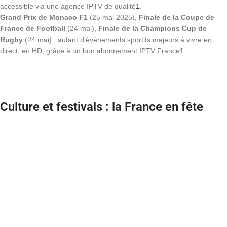
accessible via une agence IPTV de qualité
1
.
Grand Prix de Monaco F1
(25 mai 2025),
Finale de la Coupe de
France de Football
(24 mai),
Finale de la Champions Cup de
Rugby
(24 mai) : autant d’événements sportifs majeurs à vivre en
direct, en HD, grâce à un bon abonnement IPTV France
1
.
Culture et festivals : la France en fête
Biennale d’Art Contemporain de Lyon
: Du 21 septembre 2024 au 5
janvier 2025, Lyon a accueilli plus de 75 artistes internationaux pour une
édition placée sous le signe des liens entre humanité et nature. Un
événement retransmis sur de nombreuses chaînes culturelles
disponibles via l’IPTV
2
.
Menart Fair à Paris
(20-22 septembre 2024),
Utopia Festival à
Marseille
(27-29 septembre 2024),
Climax Festival à Bordeaux et
Paris
(11-15 septembre 2024) : la scène culturelle française a proposé
une rentrée riche en émotions et en découvertes, à suivre sans contrainte