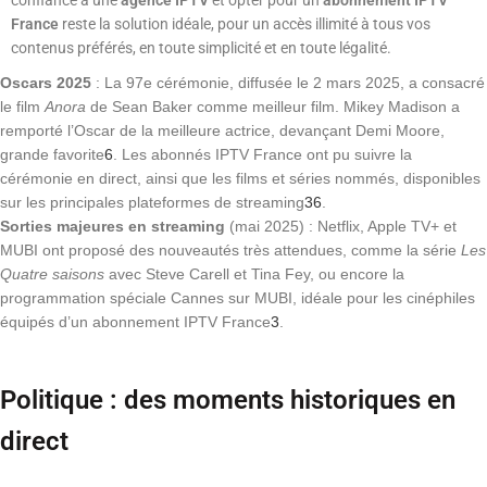
confiance à une
agence IPTV
et opter pour un
abonnement IPTV
France
reste la solution idéale, pour un accès illimité à tous vos
contenus préférés, en toute simplicité et en toute légalité.
Oscars 2025
: La 97e cérémonie, diffusée le 2 mars 2025, a consacré
le film
Anora
de Sean Baker comme meilleur film. Mikey Madison a
remporté l’Oscar de la meilleure actrice, devançant Demi Moore,
grande favorite
6
. Les abonnés IPTV France ont pu suivre la
cérémonie en direct, ainsi que les films et séries nommés, disponibles
sur les principales plateformes de streaming
3
6
.
Sorties majeures en streaming
(mai 2025) : Netflix, Apple TV+ et
MUBI ont proposé des nouveautés très attendues, comme la série
Les
Quatre saisons
avec Steve Carell et Tina Fey, ou encore la
programmation spéciale Cannes sur MUBI, idéale pour les cinéphiles
équipés d’un abonnement IPTV France
3
.
Politique : des moments historiques en
direct