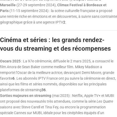
Marseille
(27-29 septembre 2024),
Climax Festival à Bordeaux et
Paris
(11-15 septembre 2024) : la scène culturelle française a proposé
une rentrée riche en émotions et en découvertes, à suivre sans contrainte
géographique grâce à une agence IPTV
2
.
Cinéma et séries : les grands rendez-
vous du streaming et des récompenses
Oscars 2025
: La 97e cérémonie, diffusée le 2 mars 2025, a consacré le
film
Anora
de Sean Baker comme meilleur film. Mikey Madison a
remporté l’Oscar de la meilleure actrice, devançant Demi Moore, grande
favorite
6
. Les abonnés IPTV France ont pu suivre la cérémonie en direct,
ainsi que les films et séries nommés, disponibles sur les principales
plateformes de streaming
3
6
.
Sorties majeures en streaming
(mai 2025) : Netflix, Apple TV+ et MUBI
ont proposé des nouveautés très attendues, comme la série
Les Quatre
saisons
avec Steve Carell et Tina Fey, ou encore la programmation
spéciale Cannes sur MUBI, idéale pour les cinéphiles équipés d’un